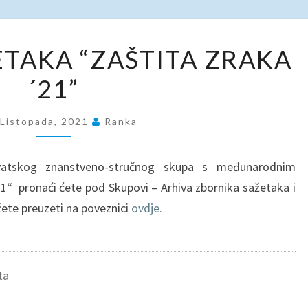
ZBORNIK
TAKA “ZAŠTITA ZRAKA
SAŽETAKA
´21”
“ZAŠTITA
ZRAKA
´21”
 Listopada, 2021
Ranka
vatskog znanstveno-stručnog skupa s međunarodnim
 pronaći ćete pod Skupovi – Arhiva zbornika sažetaka i
žete preuzeti na poveznici
ovdje.
ta