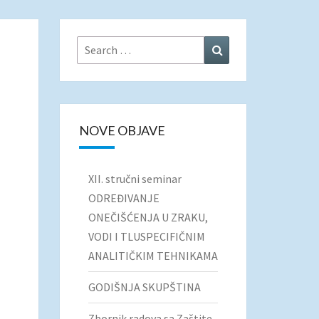
Search
Search
for:
NOVE OBJAVE
XII. stručni seminar
ODREĐIVANJE
ONEČIŠĆENJA U ZRAKU,
VODI I TLUSPECIFIČNIM
ANALITIČKIM TEHNIKAMA
GODIŠNJA SKUPŠTINA
Zbornik radova sa Zaštite