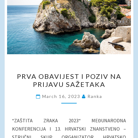
PRVA
PRVA OBAVIJEST I POZIV NA
OBAVIJEST
PRIJAVU SAŽETAKA
I
POZIV
March 16, 2023
Ranka
NA
PRIJAVU
SAŽETAKA
“ZAŠTITA ZRAKA 2023“ MEĐUNARODNA
KONFERENCIJA I 13. HRVATSKI ZNANSTVENO –
STRUČNI SKUP ORGANIZATOR HRVATSKO