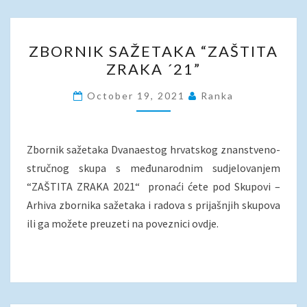
ZBORNIK
ZBORNIK SAŽETAKA “ZAŠTITA
SAŽETAKA
ZRAKA ´21”
“ZAŠTITA
ZRAKA
October 19, 2021
Ranka
´21”
Zbornik sažetaka Dvanaestog hrvatskog znanstveno-
stručnog skupa s međunarodnim sudjelovanjem
“ZAŠTITA ZRAKA 2021“ pronaći ćete pod Skupovi –
Arhiva zbornika sažetaka i radova s prijašnjih skupova
ili ga možete preuzeti na poveznici ovdje.