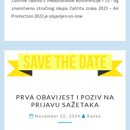
AIR
Zbornik radova s međunarodne konferencije i 13.- og
PROTECTION
znanstveno stručnog skupa Zaštita zraka 2023 – Air
2023
Protection 2023 je objavljen on-line.
PRVA
PRVA OBAVIJEST I POZIV NA
OBAVIJEST
PRIJAVU SAŽETAKA
I
POZIV
November 22, 2024
Ranka
NA