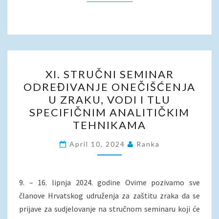
XI.
XI. STRUČNI SEMINAR
STRUČNI
ODREĐIVANJE ONEČIŠĆENJA
SEMINAR
U ZRAKU, VODI I TLU
ODREĐIVANJE
SPECIFIČNIM ANALITIČKIM
ONEČIŠĆENJA
TEHNIKAMA
U
ZRAKU,
April 10, 2024
Ranka
VODI
I
9. – 16. lipnja 2024. godine Ovime pozivamo sve
TLU
članove Hrvatskog udruženja za zaštitu zraka da se
SPECIFIČNIM
prijave za sudjelovanje na stručnom seminaru koji će
ANALITIČKIM