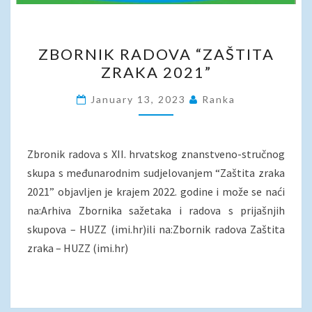
ZBORNIK
ZBORNIK RADOVA “ZAŠTITA
RADOVA
ZRAKA 2021”
“ZAŠTITA
ZRAKA
January 13, 2023
Ranka
2021”
Zbronik radova s XII. hrvatskog znanstveno-stručnog
skupa s međunarodnim sudjelovanjem “Zaštita zraka
2021” objavljen je krajem 2022. godine i može se naći
na:Arhiva Zbornika sažetaka i radova s prijašnjih
skupova – HUZZ (imi.hr)ili na:Zbornik radova Zaštita
zraka – HUZZ (imi.hr)