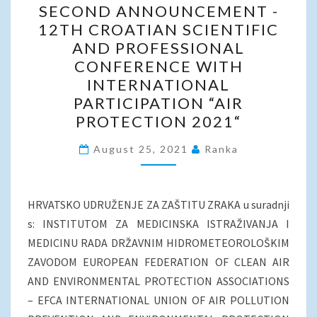
SECOND ANNOUNCEMENT -
ANNOUNCEMENT
12TH CROATIAN SCIENTIFIC
-
AND PROFESSIONAL
12TH
CONFERENCE WITH
CROATIAN
INTERNATIONAL
SCIENTIFIC
PARTICIPATION “AIR
AND
PROTECTION 2021“
PROFESSIONAL
CONFERENCE
August 25, 2021
Ranka
WITH
INTERNATIONAL
HRVATSKO UDRUŽENJE ZA ZAŠTITU ZRAKA u suradnji
PARTICIPATION
s: INSTITUTOM ZA MEDICINSKA ISTRAŽIVANJA I
“AIR
MEDICINU RADA DRŽAVNIM HIDROMETEOROLOŠKIM
PROTECTION
ZAVODOM EUROPEAN FEDERATION OF CLEAN AIR
2021“
AND ENVIRONMENTAL PROTECTION ASSOCIATIONS
– EFCA INTERNATIONAL UNION OF AIR POLLUTION