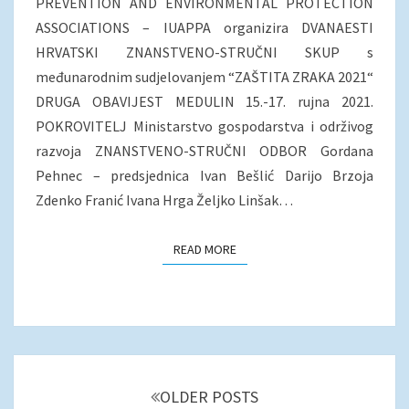
PREVENTION AND ENVIRONMENTAL PROTECTION
ASSOCIATIONS – IUAPPA organizira DVANAESTI
HRVATSKI ZNANSTVENO-STRUČNI SKUP s
međunarodnim sudjelovanjem “ZAŠTITA ZRAKA 2021“
DRUGA OBAVIJEST MEDULIN 15.-17. rujna 2021.
POKROVITELJ Ministarstvo gospodarstva i održivog
razvoja ZNANSTVENO-STRUČNI ODBOR Gordana
Pehnec – predsjednica Ivan Bešlić Darijo Brzoja
Zdenko Franić Ivana Hrga Željko Linšak…
READ MORE
READ MORE
Posts
navigation
OLDER POSTS