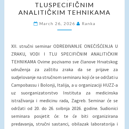
TLUSPECIFIČNIM
ONEČIŠĆENJA
ANALITIČKIM TEHNIKAMA
U
ZRAKU,
March 26, 2026
Ranka
VODI
I
XII. stručni seminar ODREĐIVANJE ONEČIŠĆENJA U
TLUSPECIFIČNIM
ZRAKU, VODI I TLU SPECIFIČNIM ANALITIČKIM
ANALITIČKIM
TEHNIKAMA Ovime pozivamo sve članove Hrvatskog
TEHNIKAMA
udruženja za zaštitu zraka da se prijave za
sudjelovanje na stručnom seminaru koji će se održati u
Campobassu i Bolonji, Italija, a u organizaciji HUZZ-a
uz suorganizatorstvo Instituta za medicinska
istraživanja i medicinu rada, Zagreb. Seminar će se
održati od 20. do 26. svibnja 2026. godine. Sudionici
seminara posjetit će: te će biti organizirana
predavanja, stručni sastanci, obilazak laboratorija i