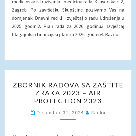
medicinska istraživanja i medicinu rada, Ksaverska c. 2,
Zagreb. Po završetku Skupštine pozivamo Vas na
domjenak. Dnevni red: 1. Izvještaj o radu Udruženja u
2025. godini2. Plan rada za 2026. godinu3. Izvještaj
blagajnika i financijski plan za 2026. godinu4. Razno
ZBORNIK
ZBORNIK RADOVA SA ZAŠTITE
RADOVA
ZRAKA 2023 – AIR
SA
PROTECTION 2023
ZAŠTITE
ZRAKA
December 31, 2024
Ranka
2023
–