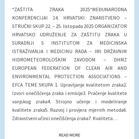
PRIJAVU
SAŽETAKA
“ZAŠTITA ZRAKA 2025“MEĐUNARODNA
KONFERENCIJAI 14. HRVATSKI ZNANSTVENO –
STRUČNI SKUP 22. – 25. listopada 2025 ORGANIZATOR
HRVATSKO UDRUŽENJE ZA ZAŠTITU ZRAKA U
SURADNJI S INSTITUTOM ZA MEDICINSKA
ISTRAŽIVANJA I MEDICINU RADA – IMI DRŽAVNIM
HIDROMETEOROLOŠKIM ZAVODOM – DHMZ
EUROPEAN FEDERATION OF CLEAN AIR AND
ENVIRONMENTAL PROTECTION ASSOCIATIONS –
EFCA TEME SKUPA 1. Upravljanje kvalitetom zraka2.
Izvori onečišćenja zraka i emisije3. Praćenje kvalitete
vanjskog zraka4. Strojno učenje i modeliranje
kvalitete zraka5. Razvoj i provjera mjernih metoda6.
Zdravstveni učinci onečišćenja zraka7. Kvaliteta…
READ MORE
READ MORE