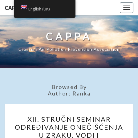
CAPPA
Togg
English (UK)
navig
CAPPA
Croatian Air Pollution Prevention Association
Browsed By
Author:
Ranka
XII.
XII. STRUČNI SEMINAR
STRUČNI
ODREĐIVANJE ONEČIŠĆENJA
SEMINAR
U ZRAKU, VODI I
ODREĐIVANJE