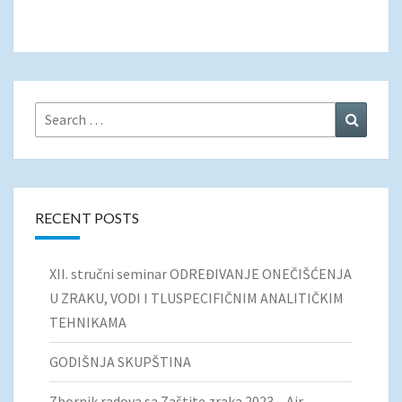
Search
Search
for:
RECENT POSTS
XII. stručni seminar ODREĐIVANJE ONEČIŠĆENJA
U ZRAKU, VODI I TLUSPECIFIČNIM ANALITIČKIM
TEHNIKAMA
GODIŠNJA SKUPŠTINA
Zbornik radova sa Zaštite zraka 2023 – Air